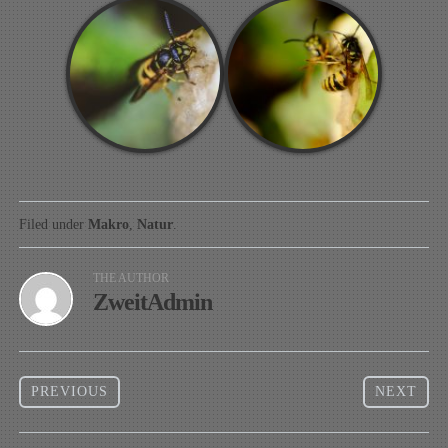
Filed under
Makro
,
Natur
.
THE AUTHOR
ZweitAdmin
PREVIOUS
NEXT