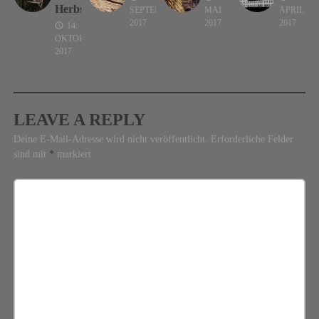
Herbstes
SEPTEMBER
MAI
APRIL
2017
2017
2017
14.
OKTOBER
2017
LEAVE A REPLY
Deine E-Mail-Adresse wird nicht veröffentlicht.
Erforderliche Felder
sind mit
*
markiert