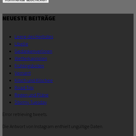
NEUESTE BEITRÄGE
Leere des Herbstes
Libelle
Gedankenverloren
Wetterkapriolen
Frühlingsboten
Vernarrt
Kitsch und Klischee
Road Trip
Regen und Pläne
Stormy Tuesday
Error retrieving tweets.
Die Antwort von Instagram enthielt ungültige Daten.