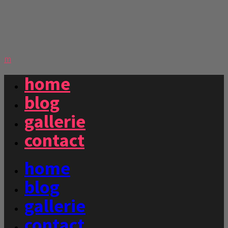
m
home
blog
gallerie
contact
home
blog
gallerie
contact