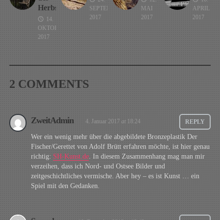
Herbstes
SEPTEMBER
MAI
APRIL
2017
2017
2017
14.
OKTOBER
2017
2 COMMENTS
ZweitAdmin
4. Januar 2017
at
18:24
REPLY
Wer ein wenig mehr über die abgebildete Bronzeplastik Der
Fischer/Gerettet von Adolf Brütt erfahren möchte, ist hier genau
richtig:
SH-Kunst.de
. In diesem Zusammenhang mag man mir
verzeihen, dass ich Nord- und Ostsee Bilder und
zeitgeschichtliches vermische. Aber hey – es ist Kunst … ein
Spiel mit den Gedanken.