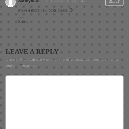
Sannyhaw
10. Dezember 2018
at
13:43
REPLY
Make a more new posts please 🙂
___
Sanny
LEAVE A REPLY
Deine E-Mail-Adresse wird nicht veröffentlicht.
Erforderliche Felder
sind mit
*
markiert