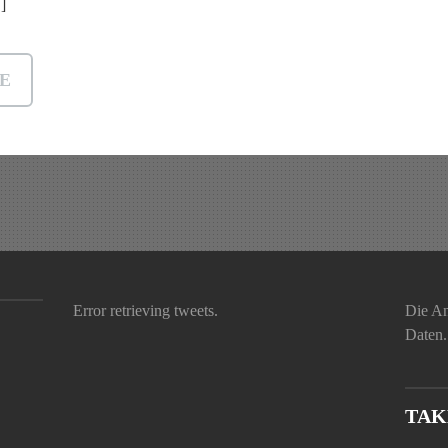
]
E
Error retrieving tweets.
Die An
Daten.
TAK