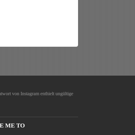
twort von Instagram enthielt ungültige
E ME TO