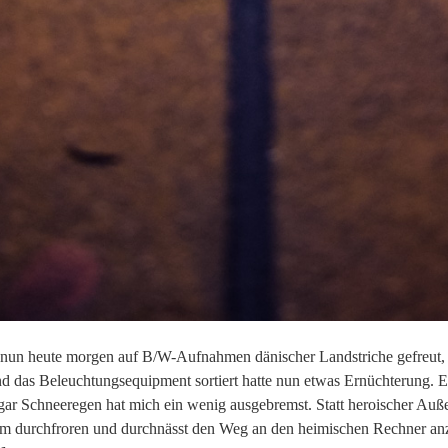
un heute morgen auf B/W-Aufnahmen dänischer Landstriche gefreut, v
d das Beleuchtungsequipment sortiert hatte nun etwas Ernüchterung. 
ogar Schneeregen hat mich ein wenig ausgebremst. Statt heroischer Au
m durchfroren und durchnässt den Weg an den heimischen Rechner anzu