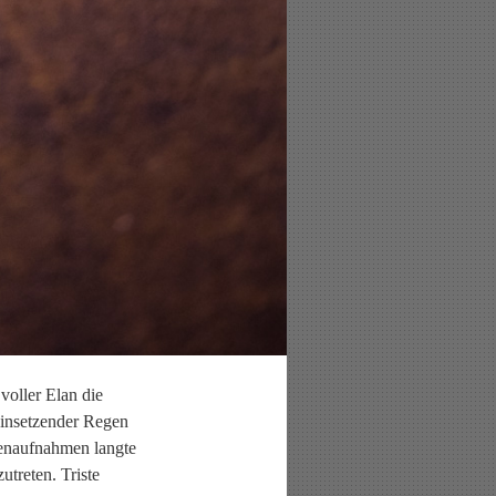
oller Elan die
Einsetzender Regen
ßenaufnahmen langte
treten. Triste