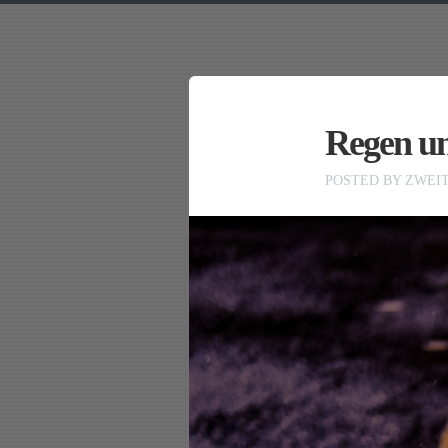
Regen un
POSTED BY
ZWEI