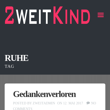
m
RUHE
TAG
Gedankenverloren
POSTED BY
ZWEITADMIN
ON 12. MAI 2017
NO
COMMENTS